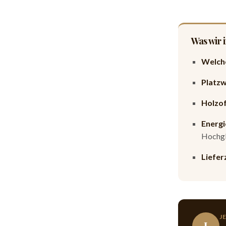
Was wir 
Welch
Platz
Holzof
Energi
Hochgl
Liefer
J
J