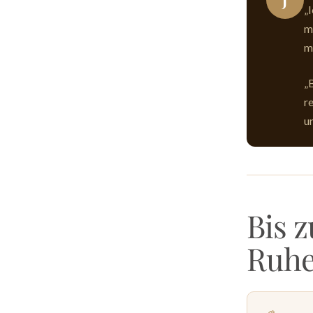
„
m
m
„B
r
u
Bis 
Ruh