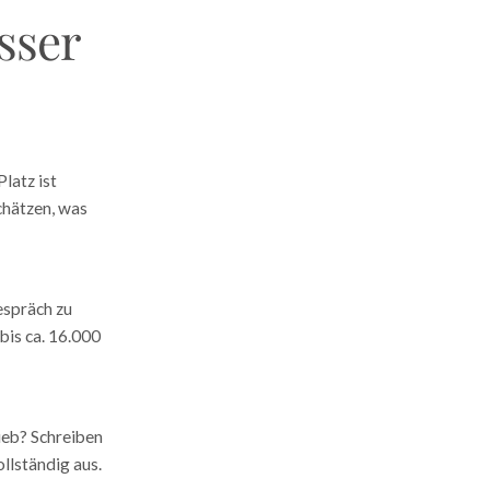
sser
latz ist
chätzen, was
espräch zu
bis ca. 16.000
ieb? Schreiben
ollständig aus.