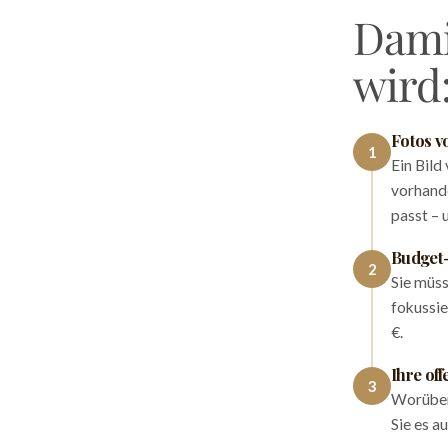
Dami
wird
Fotos v
1
Ein Bild
vorhande
passt – 
Budget
2
Sie müss
fokussie
€.
Ihre of
3
Worüber
Sie es a