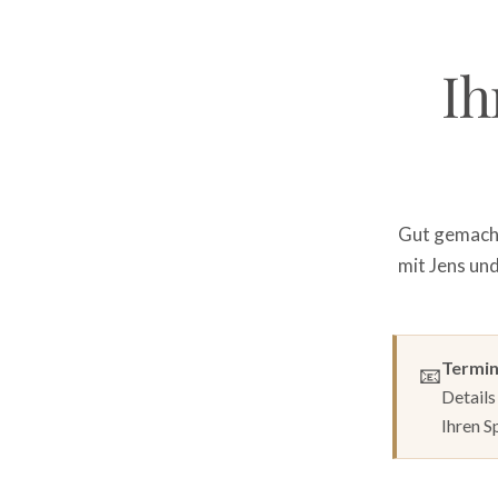
Ih
Gut gemacht 
mit Jens un
Termin
📧
Details
Ihren 