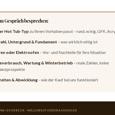
im Gespräch besprechen:
er Hot Tub-Typ
zu Ihrem Vorhaben passt – rund, eckig, GFK, Acry
wahl, Untergrund & Fundament
– was wirklich nötig ist
en oder Elektroofen
– Vor- und Nachteile für Ihre Situation
everbrauch, Wartung & Winterbetrieb
– reale Zahlen, keine
anzprospekte
zeiten & Abwicklung
– wie der Kauf bei uns funktioniert
ENS ISCHEBECK · WELLNESSFUERDRAUSSEN.DE