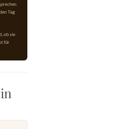
 sprechen
eden Tag
d, ob sie
st für
 in