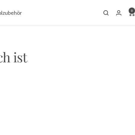
0
lzubehör
h ist