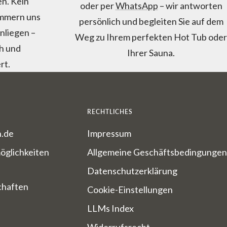
n. Kein
oder per
WhatsApp
– wir antworten
ümmern uns
persönlich und begleiten Sie auf dem
nliegen –
Weg zu Ihrem perfekten Hot Tub oder
ch und
Ihrer Sauna.
rt.
RECHTLICHES
n.de
Impressum
öglichkeiten
Allgemeine Geschäftsbedingungen
Datenschutzerklärung
chaften
Cookie-Einstellungen
LLMs Index
Widerrufsrecht