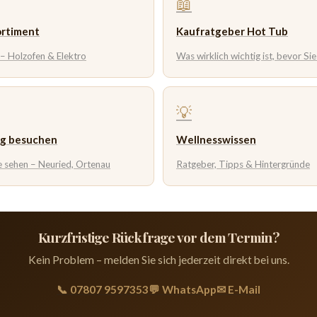
📖
ortiment
Kaufratgeber Hot Tub
 – Holzofen & Elektro
Was wirklich wichtig ist, bevor Si
💡
ng besuchen
Wellnesswissen
e sehen – Neuried, Ortenau
Ratgeber, Tipps & Hintergründe
Kurzfristige Rückfrage vor dem Termin?
Kein Problem – melden Sie sich jederzeit direkt bei uns.
📞 07807 9597353
💬 WhatsApp
✉ E-Mail