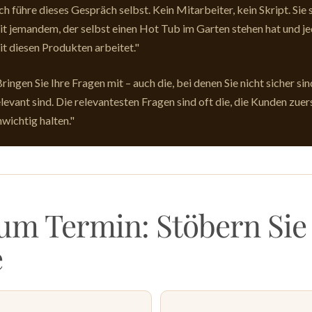
Ich führe dieses Gespräch selbst. Kein Mitarbeiter, kein Skript. Sie
it jemandem, der selbst einen Hot Tub im Garten stehen hat und j
it diesen Produkten arbeitet."
ringen Sie Ihre Fragen mit – auch die, bei denen Sie nicht sicher sin
elevant sind. Die relevantesten Fragen sind oft die, die Kunden zuer
nwichtig halten."
zum Termin: Stöbern Sie
e