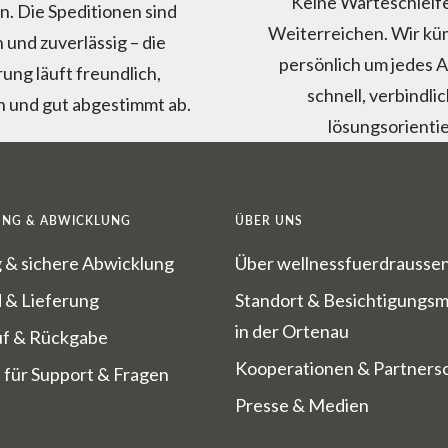
Keine Warteschleife
. Die Speditionen sind
Weiterreichen. Wir k
 und zuverlässig – die
persönlich um jedes A
rung läuft freundlich,
schnell, verbindli
h und gut abgestimmt ab.
lösungsorientie
UNG & ABWICKLUNG
ÜBER UNS
 & sichere Abwicklung
Über wellnessfuerdrausse
 & Lieferung
Standort & Besichtigungsm
in der Ortenau
uf & Rückgabe
Kooperationen & Partners
 für Support & Fragen
Presse & Medien