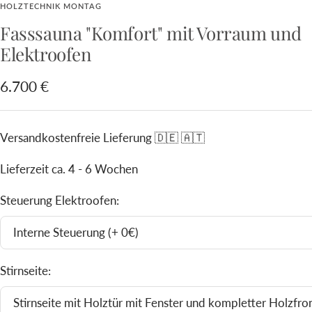
HOLZTECHNIK MONTAG
Slide
Slide
Slide
Slide
Slide
Slide
Slide
Fasssauna "Komfort" mit Vorraum und
1
2
3
4
5
6
7
Elektroofen
gehen
gehen
gehen
gehen
gehen
gehen
gehen
Angebotspreis
6.700 €
Versandkostenfreie Lieferung 🇩🇪 🇦🇹
Lieferzeit ca. 4 - 6 Wochen
Steuerung Elektroofen:
Interne Steuerung (+ 0€)
Stirnseite:
Stirnseite mit Holztür mit Fenster und kompletter Holzfron