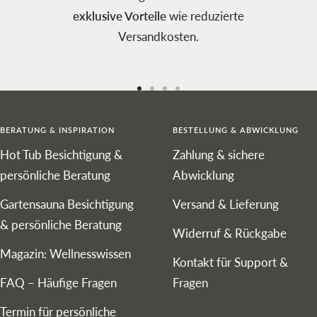
exklusive Vorteile
wie reduzierte
Versandkosten.
Zur
Zur
Zur
Zur
Slide
Slide
Slide
Slide
BERATUNG & INSPIRATION
BESTELLUNG & ABWICKLUNG
1
2
3
4
Hot Tub Besichtigung &
Zahlung & sichere
gehen
gehen
gehen
gehen
persönliche Beratung
Abwicklung
Gartensauna Besichtigung
Versand & Lieferung
& persönliche Beratung
Widerruf & Rückgabe
Magazin: Wellnesswissen
Kontakt für Support &
FAQ – Häufige Fragen
Fragen
Termin für persönliche